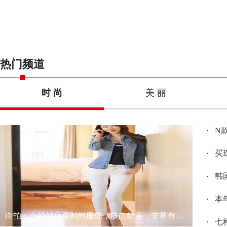
内幕人士称李宁将吊钢丝空中飞行点燃奥运火炬
热门频道
时 尚
美 丽
N
买
韩
本
街拍：小姐姐身穿时尚服饰，肤白貌美，非常有女神范
七