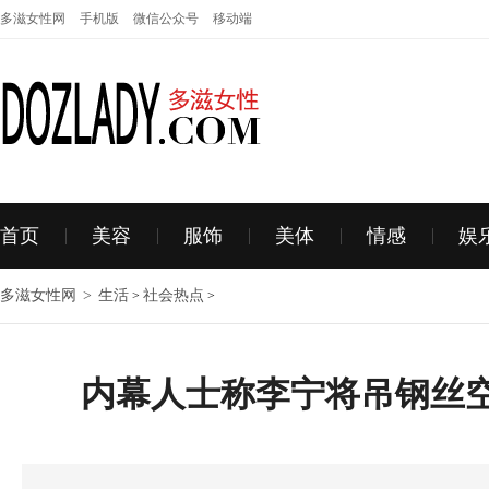
多滋女性网
手机版
微信公众号
移动端
首页
美容
服饰
美体
情感
娱
多滋女性网
>
生活
社会热点
>
>
内幕人士称李宁将吊钢丝