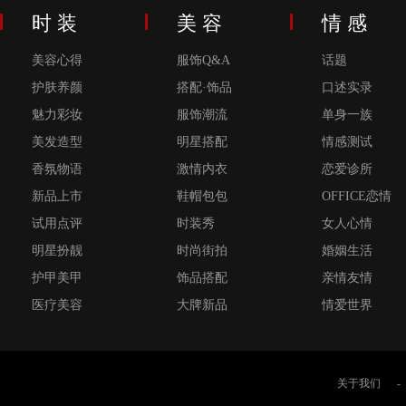
时 装
美 容
情 感
美容心得
服饰Q&A
话题
护肤养颜
搭配·饰品
口述实录
魅力彩妆
服饰潮流
单身一族
美发造型
明星搭配
情感测试
香氛物语
激情内衣
恋爱诊所
新品上市
鞋帽包包
OFFICE恋情
试用点评
时装秀
女人心情
明星扮靓
时尚街拍
婚姻生活
护甲美甲
饰品搭配
亲情友情
医疗美容
大牌新品
情爱世界
关于我们
-