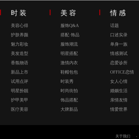
时 装
美 容
情 感
美容心得
服饰Q&A
话题
护肤养颜
搭配·饰品
口述实录
魅力彩妆
服饰潮流
单身一族
美发造型
明星搭配
情感测试
香氛物语
激情内衣
恋爱诊所
新品上市
鞋帽包包
OFFICE恋情
试用点评
时装秀
女人心情
明星扮靓
时尚街拍
婚姻生活
护甲美甲
饰品搭配
亲情友情
医疗美容
大牌新品
情爱世界
关于我们
-