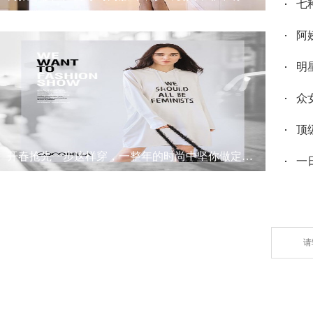
七
阿
明
众
顶
开春抢先一步这样穿，一整年的时尚中坚你做定了！
一