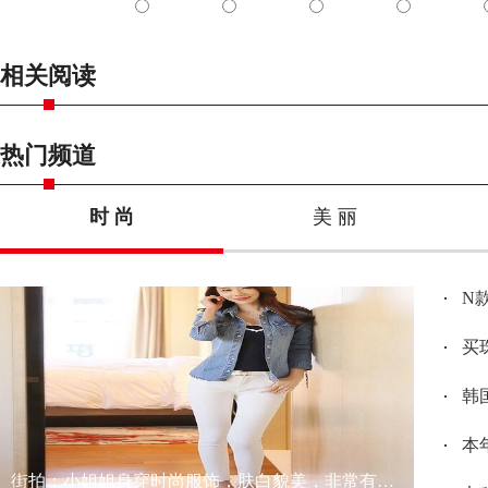
相关阅读
热门频道
时 尚
美 丽
N
买
韩
本
街拍：小姐姐身穿时尚服饰，肤白貌美，非常有女神范