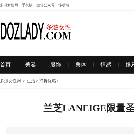
多滋女性网
手机版
微信公众号
移动端
首页
美容
服饰
美体
情感
娱
多滋女性网
>
生活
打折优惠
>
>
兰芝LANEIGE限